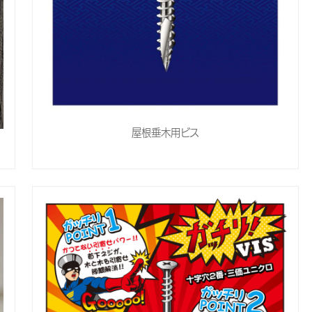
屋根垂木用ビス