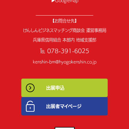
▶Googlemap
【お問合せ先】
けんしんビジネスマッチング商談会 運営事務局
兵庫県信用組合 本部内 地域支援部
℡ 078-391-6025
kenshin-bm@hyogokenshin.co.jp
出展申込
出展者マイページ